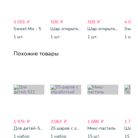
5 055
₽
509
₽
509
₽
4 088
Sweet Mix - 5
Шар-открытка "Сердце" (45 см) - 2
Шар-открытка "Звезда" (45 см) - 1
Sweet 
1 шт.
1 шт.
1 шт.
1 шт.
Похожие товары
1 976
₽
3 063
₽
1 688
₽
1 772
Для детей-522
25 шаров с обработкой
Микс-пастель
1 набор
1 набор
15 шт.
15 шт.