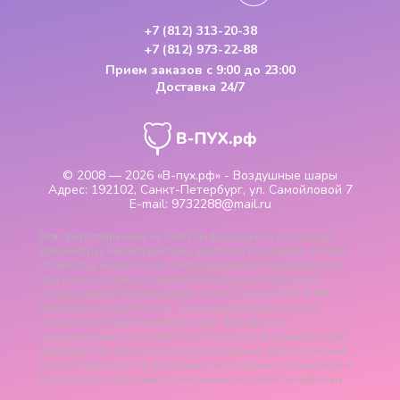
+7 (812) 313-20-38
+7 (812) 973-22-88
Прием заказов
с 9:00 до 23:00
Доставка 24/7
© 2008 — 2026
«В-пух.рф» - Воздушные шары
Адрес:
192102, Санкт-Петербург, ул. Самойловой 7
E-mail:
9732288@mail.ru
Вся представленная на сайте информация о продукции
(параметры, характеристики, цветовые сочетания, а также
стоимость), носит только информационный характер и ни
при каких условиях не является публичной офертой,
определяемой положениями пункта 2 статьи 437 ГК РФ.
Указанные на сайте цены - рекомендованные и могут
отличаться от действительных цен. Все данные,
представленные на сайте, носят сугубо информационный
характер и не являются исчерпывающими. Для получения
более подробной информации необходимо обращаться к
операторам компании по указанным на сайте телефонам.