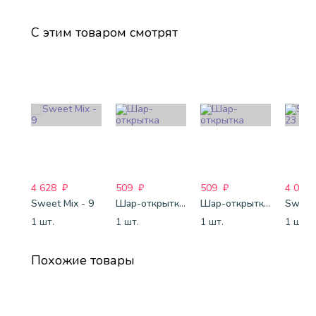
С этим товаром смотрят
4 628
₽
509
₽
509
₽
4 088
Sweet Mix - 9
Шар-открытка "Звезда" (45 см) - 1
Шар-открытка "Сердце" (45 см) - 2
Sweet 
1 шт.
1 шт.
1 шт.
1 шт.
Похожие товары