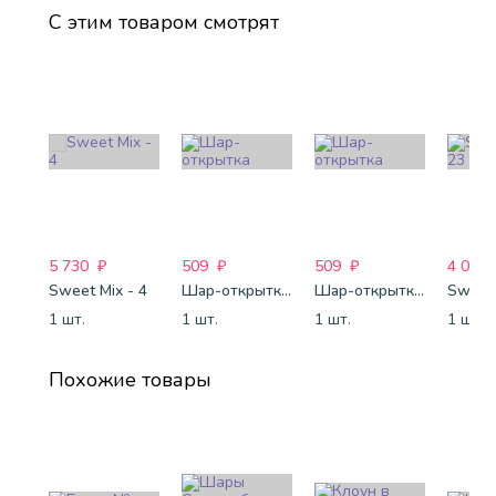
С этим товаром смотрят
5 730
₽
509
₽
509
₽
4 088
Sweet Mix - 4
Шар-открытка "Звезда" (45 см) - 1
Шар-открытка "Сердце" (45 см) - 2
Sweet 
1 шт.
1 шт.
1 шт.
1 шт.
Похожие товары