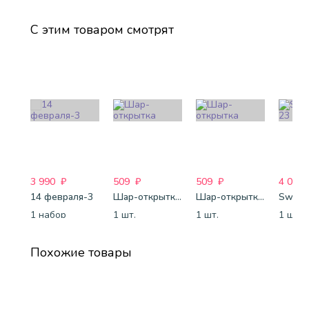
С этим товаром смотрят
3 990
₽
509
₽
509
₽
4 088
14 февраля-3
Шар-открытка "Сердце" (45 см) - 2
Шар-открытка "Звезда" (45 см) - 1
Sweet 
1 набор
1 шт.
1 шт.
1 шт.
Похожие товары