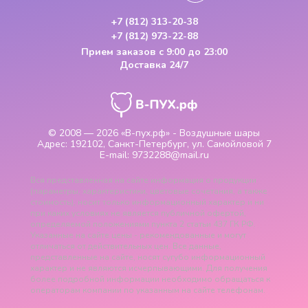
+7 (812) 313-20-38
+7 (812) 973-22-88
Прием заказов
с 9:00 до 23:00
Доставка 24/7
© 2008 — 2026
«В-пух.рф» - Воздушные шары
Адрес:
192102, Санкт-Петербург, ул. Самойловой 7
E-mail:
9732288@mail.ru
Вся представленная на сайте информация о продукции
(параметры, характеристики, цветовые сочетания, а также
стоимость), носит только информационный характер и ни
при каких условиях не является публичной офертой,
определяемой положениями пункта 2 статьи 437 ГК РФ.
Указанные на сайте цены - рекомендованные и могут
отличаться от действительных цен. Все данные,
представленные на сайте, носят сугубо информационный
характер и не являются исчерпывающими. Для получения
более подробной информации необходимо обращаться к
операторам компании по указанным на сайте телефонам.