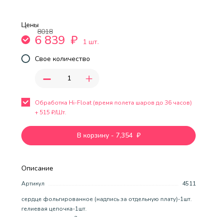
Цены
8018
6 839
₽
1 шт.
Свое количество
-
+
Обработка Hi-Float (время полета шаров до 36 часов)
+
515
₽/Шт.
В корзину
-
7,354
₽
Описание
Артикул
4511
сердце фольгированное (надпись за отдельную плату)-1шт.
гелиевая цепочка-1шт.