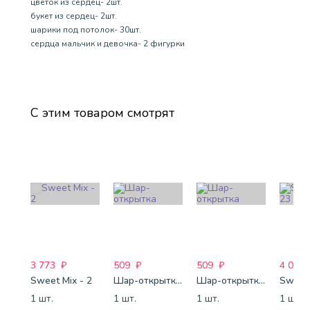
цветок из сердец- 2шт.
букет из сердец- 2шт.
шарики под потолок- 30шт.
сердца мальчик и девочка- 2 фигурки
С этим товаром смотрят
3 773
₽
509
₽
509
₽
4 088
Sweet Mix - 2
Шар-открытка "Сердце" (45 см) - 2
Шар-открытка "Звезда" (45 см) - 1
Sweet 
1 шт.
1 шт.
1 шт.
1 шт.