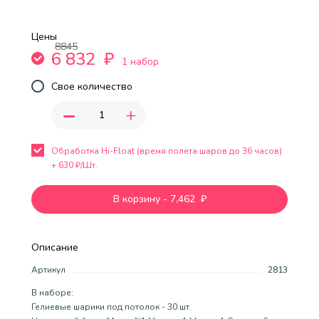
Цены
8845
6 832
₽
1 набор
Свое количество
-
+
Обработка Hi-Float (время полета шаров до 36 часов)
+
630
₽/Шт.
В корзину
-
7,462
₽
Описание
Артикул
2813
В наборе:
Гелиевые шарики под потолок - 30 шт.