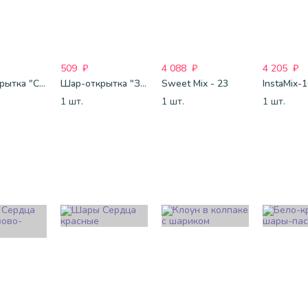
509
₽
4 088
₽
4 205
₽
Шар-открытка "Сердце" (45 см) - 2
Шар-открытка "Звезда" (45 см) - 1
Sweet Mix - 23
InstaMix-
1 шт.
1 шт.
1 шт.