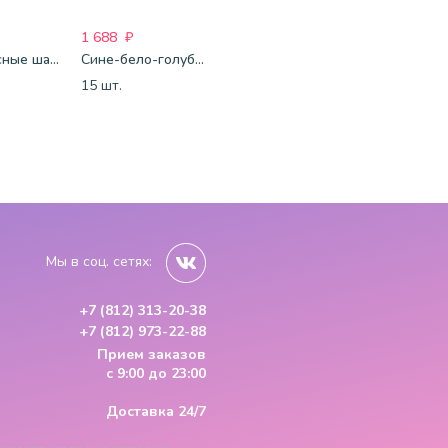
1 688
₽
1 688
₽
1 688
₽
Бело-красные шары-пастель
Сине-бело-голубые шары-пастель
Фуксия-розово-белые шары-пастель
15 шт.
15 шт.
15 шт.
Мы в соц. сетях:
+7 (812) 313-20-38
+7 (812) 973-22-88
Прием заказов
с 9:00 до 23:00
Доставка 24/7