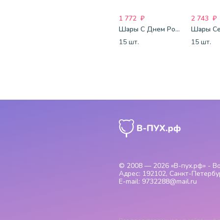
1 772
₽
2 743
₽
Шары С Днем Рождения
15 шт.
15 шт.
© 2008 — 2026
«В-пух.рф» - 
Адрес:
192102, Санкт-Петербур
E-mail:
9732288@mail.ru