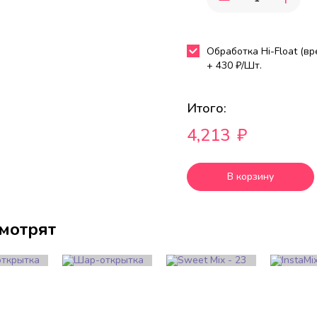
Обработка Hi-Float (в
+
430
₽/Шт.
Итого:
4,213
₽
В корзину
смотрят