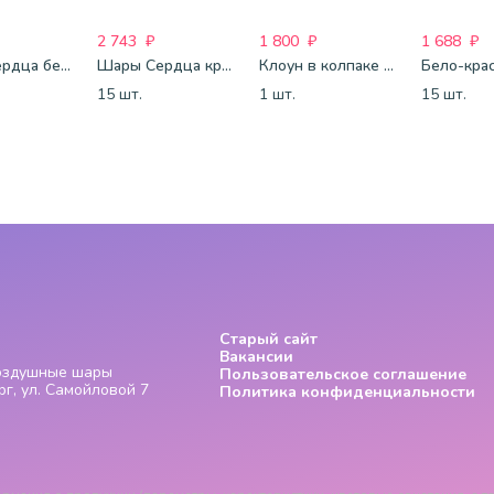
2 743
₽
1 800
₽
1 688
₽
Шары Сердца бело-розово-красные
Шары Сердца красные
Клоун в колпаке с шариком
15 шт.
1 шт.
15 шт.
Старый сайт
Вакансии
Воздушные шары
Пользовательское соглашение
г, ул. Самойловой 7
Политика конфиденциальности