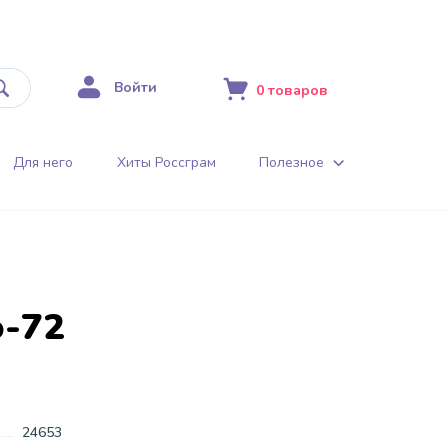
Войти
0
товаров
Для него
Хиты Россграм
Полезное
о-72
24653