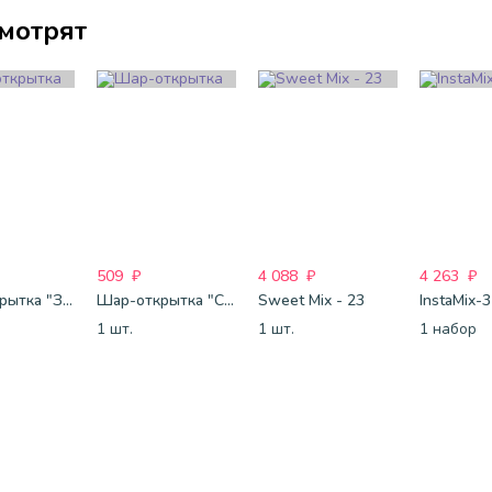
смотрят
509
₽
4 088
₽
4 263
₽
Шар-открытка "Звезда" (45 см) - 1
Шар-открытка "Сердце" (45 см) - 2
Sweet Mix - 23
InstaMix-
1 шт.
1 шт.
1 набор