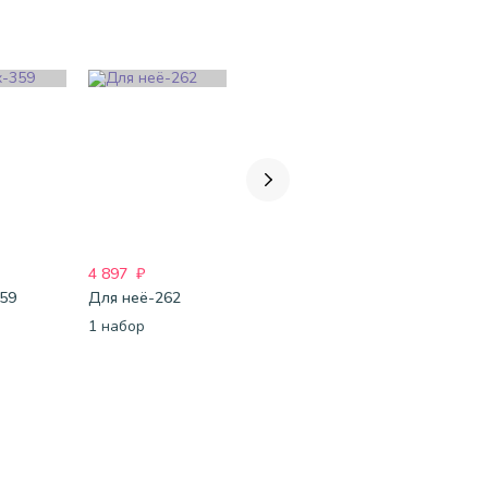
4 897
₽
12 613
₽
2 907
₽
359
Для неё-262
InstaValentin - 30
InstaBoom
1 набор
1 набор
1 шт