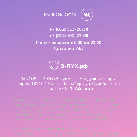
Мы в соц. сетях:
+7 (812) 313-20-38
+7 (812) 973-22-88
Прием заказов
с 9:00 до 23:00
Доставка 24/7
© 2008 — 2026
«В-пух.рф» - Воздушные шары
Адрес:
192102, Санкт-Петербург, ул. Самойловой 7
E-mail:
9732288@mail.ru
Вся представленная на сайте информация о продукции
(параметры, характеристики, цветовые сочетания, а также
стоимость), носит только информационный характер и ни
при каких условиях не является публичной офертой,
определяемой положениями пункта 2 статьи 437 ГК РФ.
Указанные на сайте цены - рекомендованные и могут
отличаться от действительных цен. Все данные,
представленные на сайте, носят сугубо информационный