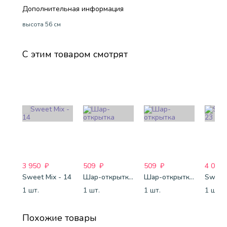
Дополнительная информация
высота 56 см
С этим товаром смотрят
3 950
₽
509
₽
509
₽
4 088
Sweet Mix - 14
Шар-открытка "Звезда" (45 см) - 1
Шар-открытка "Сердце" (45 см) - 2
Sweet 
1 шт.
1 шт.
1 шт.
1 шт.
Похожие товары