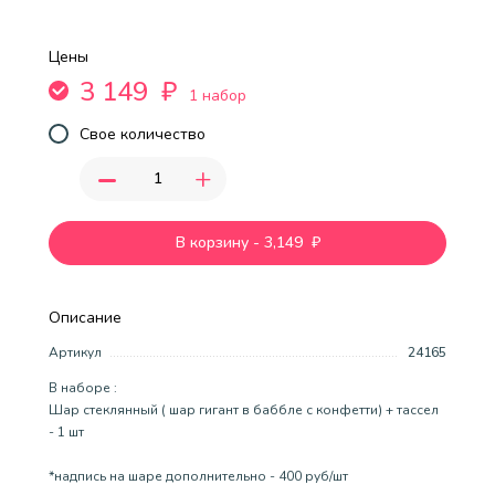
Цены
3 149
₽
1 набор
Свое количество
-
+
В корзину
-
3,149
₽
Описание
Артикул
24165
В наборе :
Шар стеклянный ( шар гигант в баббле с конфетти) + тассел
- 1 шт
*надпись на шаре дополнительно - 400 руб/шт