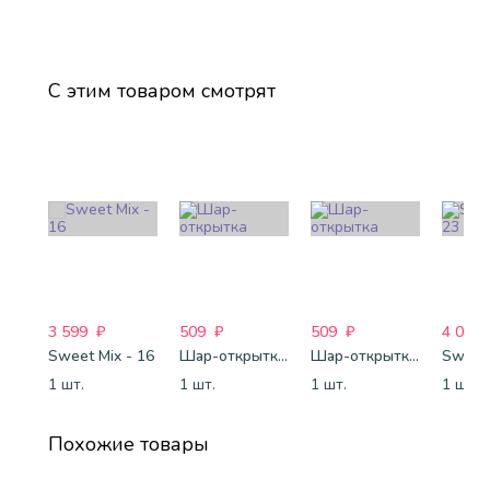
С этим товаром смотрят
3 599
₽
509
₽
509
₽
4 088
Sweet Mix - 16
Шар-открытка "Звезда" (45 см) - 1
Шар-открытка "Сердце" (45 см) - 2
Sweet 
1 шт.
1 шт.
1 шт.
1 шт.
Похожие товары