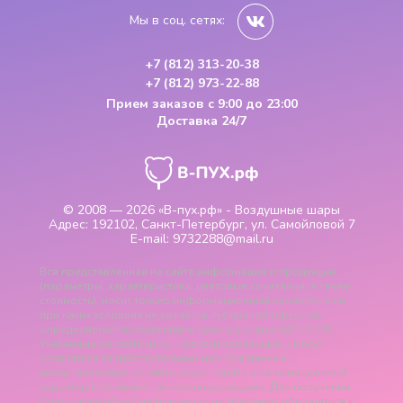
Мы в соц. сетях:
+7 (812) 313-20-38
+7 (812) 973-22-88
Прием заказов
с 9:00 до 23:00
Доставка 24/7
© 2008 — 2026
«В-пух.рф» - Воздушные шары
Адрес:
192102, Санкт-Петербург, ул. Самойловой 7
E-mail:
9732288@mail.ru
Вся представленная на сайте информация о продукции
(параметры, характеристики, цветовые сочетания, а также
стоимость), носит только информационный характер и ни
при каких условиях не является публичной офертой,
определяемой положениями пункта 2 статьи 437 ГК РФ.
Указанные на сайте цены - рекомендованные и могут
отличаться от действительных цен. Все данные,
представленные на сайте, носят сугубо информационный
характер и не являются исчерпывающими. Для получения
более подробной информации необходимо обращаться к