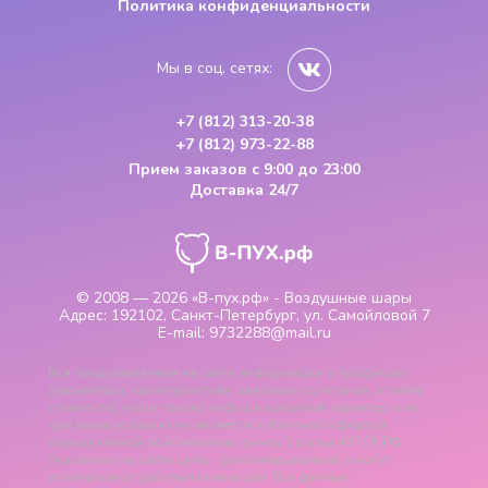
Политика конфиденциальности
Мы в соц. сетях:
+7 (812) 313-20-38
+7 (812) 973-22-88
Прием заказов
с 9:00 до 23:00
Доставка 24/7
© 2008 — 2026
«В-пух.рф» - Воздушные шары
Адрес:
192102, Санкт-Петербург, ул. Самойловой 7
E-mail:
9732288@mail.ru
Вся представленная на сайте информация о продукции
(параметры, характеристики, цветовые сочетания, а также
стоимость), носит только информационный характер и ни
при каких условиях не является публичной офертой,
определяемой положениями пункта 2 статьи 437 ГК РФ.
Указанные на сайте цены - рекомендованные и могут
отличаться от действительных цен. Все данные,