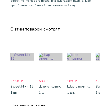
оформление любого праздника. Благодаря надписи шар
приобретает особенный и неповторимый вид.
С этим товаром смотрят
3 950
₽
509
₽
509
₽
4 088
Sweet Mix - 15
Шар-открытка "Звезда" (45 см) - 1
Шар-открытка "Сердце" (45 см) - 2
Sweet 
1 шт.
1 шт.
1 шт.
1 шт.
Похожие товары