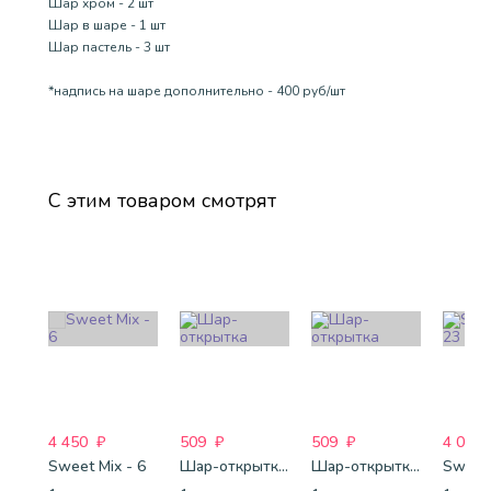
Шар хром - 2 шт
Шар в шаре - 1 шт
Шар пастель - 3 шт
*надпись на шаре дополнительно - 400 руб/шт
С этим товаром смотрят
4 450
₽
509
₽
509
₽
4 088
Sweet Mix - 6
Шар-открытка "Сердце" (45 см) - 2
Шар-открытка "Звезда" (45 см) - 1
Sweet 