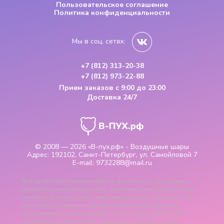
Пользовательское соглашение
Политика конфиденциальности
Мы в соц. сетях:
+7 (812) 313-20-38
+7 (812) 973-22-88
Прием заказов
с 9:00 до 23:00
Доставка 24/7
© 2008 — 2026
«В-пух.рф» - Воздушные шары
Адрес:
192102, Санкт-Петербург, ул. Самойловой 7
E-mail:
9732288@mail.ru
Вся представленная на сайте информация о продукции
(параметры, характеристики, цветовые сочетания, а также
стоимость), носит только информационный характер и ни
при каких условиях не является публичной офертой,
определяемой положениями пункта 2 статьи 437 ГК РФ.
Указанные на сайте цены - рекомендованные и могут