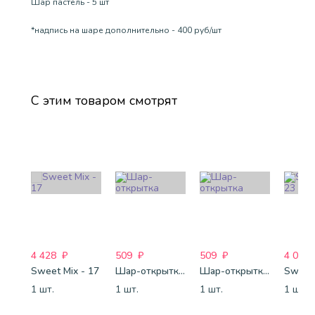
Шар пастель - 5 шт
*надпись на шаре дополнительно - 400 руб/шт
С этим товаром смотрят
4 428
₽
509
₽
509
₽
4 088
Sweet Mix - 17
Шар-открытка "Звезда" (45 см) - 1
Шар-открытка "Сердце" (45 см) - 2
Sweet 
1 шт.
1 шт.
1 шт.
1 шт.