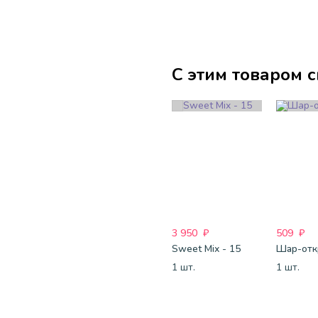
С этим товаром 
3 950
₽
509
₽
Sweet Mix - 15
1 шт.
1 шт.