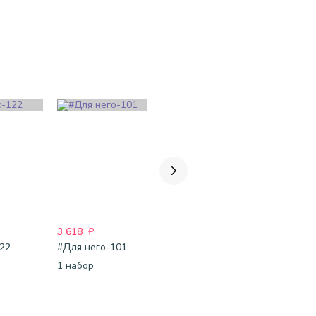
3 618
₽
9 375
₽
4 649
₽
122
#Для него-101
Для неё-335
#Для него
1 набор
1 набор
1 набор