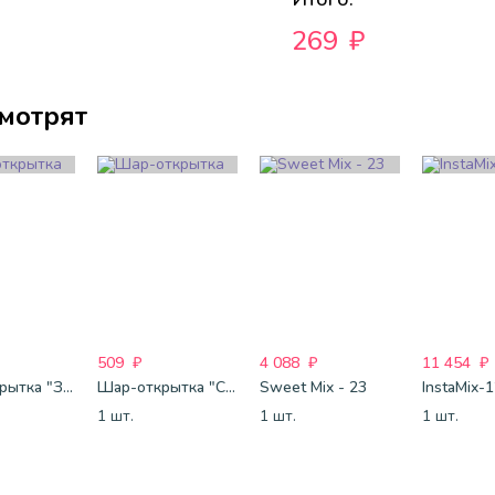
269
₽
смотрят
509
₽
4 088
₽
11 454
₽
Шар-открытка "Звезда" (45 см) - 1
Шар-открытка "Сердце" (45 см) - 2
Sweet Mix - 23
InstaMix-
1 шт.
1 шт.
1 шт.