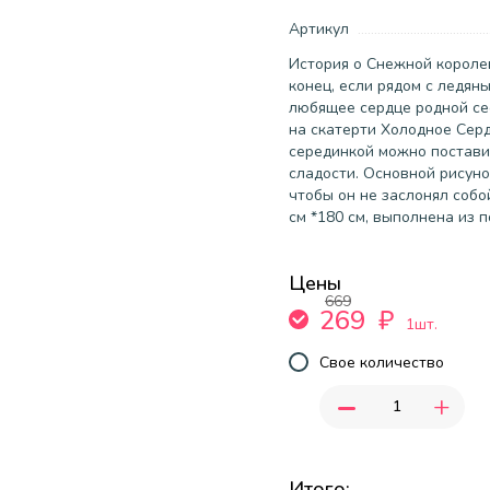
Артикул
История о Снежной короле
конец, если рядом с ледян
любящее сердце родной се
на скатерти Холодное Серд
серединкой можно постави
сладости. Основной рисуно
чтобы он не заслонял собо
см *180 см, выполнена из 
Цены
669
269
₽
1шт.
Свое количество
-
+
Итого: