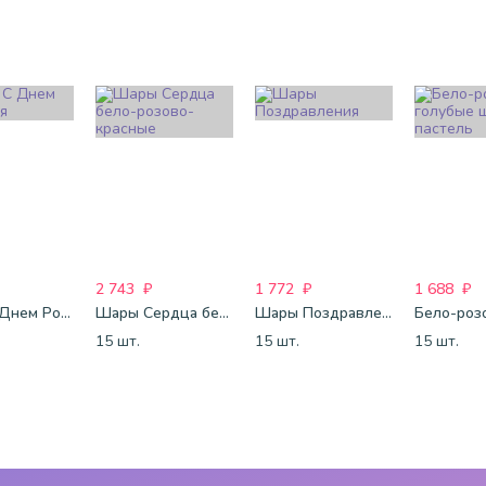
2 743
₽
1 772
₽
1 688
₽
Шары С Днем Рождения
Шары Сердца бело-розово-красные
Шары Поздравления
15 шт.
15 шт.
15 шт.