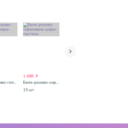
1 688
₽
1 750
₽
1 750
₽
Бело-розово-голубые шары-пастель
Бело-розово-сиреневые шары-пастель
Микс-металлик
15 шт.
15 шт.
15 шт.