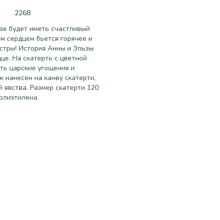
2268
ве будет иметь счастливый
ым сердцем бьется горячее и
стры! История Анны и Эльзы
це. На скатерть с цветной
ть царские угощения и
к нанесен на канву скатерти,
й явства. Размер скатерти 120
полиэтилена.