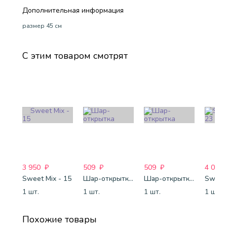
Дополнительная информация
размер 45 см
С этим товаром смотрят
3 950
₽
509
₽
509
₽
4 088
Sweet Mix - 15
Шар-открытка "Звезда" (45 см) - 1
Шар-открытка "Сердце" (45 см) - 2
Sweet 
1 шт.
1 шт.
1 шт.
1 шт.
Похожие товары