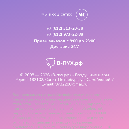
Мы в соц. сетях:
+7 (812) 313-20-38
+7 (812) 973-22-88
Прием заказов
с 9:00 до 23:00
Доставка 24/7
© 2008 — 2026
«В-пух.рф» - Воздушные шары
Адрес:
192102, Санкт-Петербург, ул. Самойловой 7
E-mail:
9732288@mail.ru
Вся представленная на сайте информация о продукции
(параметры, характеристики, цветовые сочетания, а также
стоимость), носит только информационный характер и ни
при каких условиях не является публичной офертой,
определяемой положениями пункта 2 статьи 437 ГК РФ.
Указанные на сайте цены - рекомендованные и могут
отличаться от действительных цен. Все данные,
представленные на сайте, носят сугубо информационный