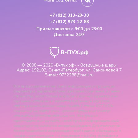
Мы в соц. сетях:
+7 (812) 313-20-38
+7 (812) 973-22-88
Прием заказов
с 9:00 до 23:00
Доставка 24/7
© 2008 — 2026
«В-пух.рф» - Воздушные шары
Адрес:
192102, Санкт-Петербург, ул. Самойловой 7
E-mail:
9732288@mail.ru
Вся представленная на сайте информация о продукции
(параметры, характеристики, цветовые сочетания, а также
стоимость), носит только информационный характер и ни
при каких условиях не является публичной офертой,
определяемой положениями пункта 2 статьи 437 ГК РФ.
Указанные на сайте цены - рекомендованные и могут
отличаться от действительных цен. Все данные,
представленные на сайте, носят сугубо информационный
характер и не являются исчерпывающими. Для получения
более подробной информации необходимо обращаться к
операторам компании по указанным на сайте телефонам.