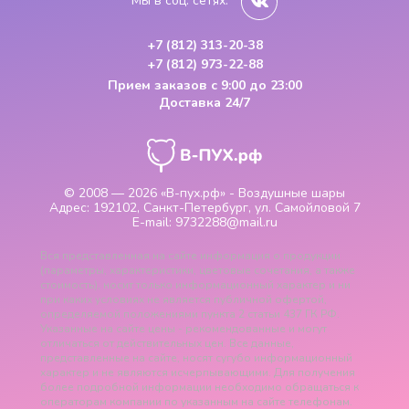
Мы в соц. сетях:
+7 (812) 313-20-38
+7 (812) 973-22-88
Прием заказов
с 9:00 до 23:00
Доставка 24/7
© 2008 — 2026
«В-пух.рф» - Воздушные шары
Адрес:
192102, Санкт-Петербург, ул. Самойловой 7
E-mail:
9732288@mail.ru
Вся представленная на сайте информация о продукции
(параметры, характеристики, цветовые сочетания, а также
стоимость), носит только информационный характер и ни
при каких условиях не является публичной офертой,
определяемой положениями пункта 2 статьи 437 ГК РФ.
Указанные на сайте цены - рекомендованные и могут
отличаться от действительных цен. Все данные,
представленные на сайте, носят сугубо информационный
характер и не являются исчерпывающими. Для получения
более подробной информации необходимо обращаться к
операторам компании по указанным на сайте телефонам.