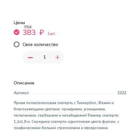
Цены
954
383
₽
1шт.
Свое количество
-
+
Описание
Артикул
2222
Яркая полиэтиленовая скатерть с Тинкербел, Феями и
благоухающими цветами: орхидеями, ромашками,
тюльпанами, герберами и незабудками! Размер скатерти:
1,2х1,8 м. Середина скатерти однотонная цвета фуксии, с
графическими белыми стрекозками и звездочками.