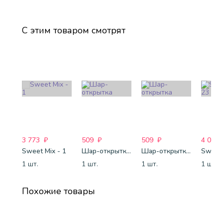
С этим товаром смотрят
3 773
₽
509
₽
509
₽
4 088
Sweet Mix - 1
Шар-открытка "Звезда" (45 см) - 1
Шар-открытка "Сердце" (45 см) - 2
Sweet 
1 шт.
1 шт.
1 шт.
1 шт.
Похожие товары