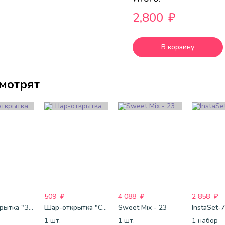
2,800
₽
В корзину
смотрят
509
₽
4 088
₽
2 858
₽
Шар-открытка "Звезда" (45 см) - 1
Шар-открытка "Сердце" (45 см) - 2
Sweet Mix - 23
InstaSet-
1 шт.
1 шт.
1 набор