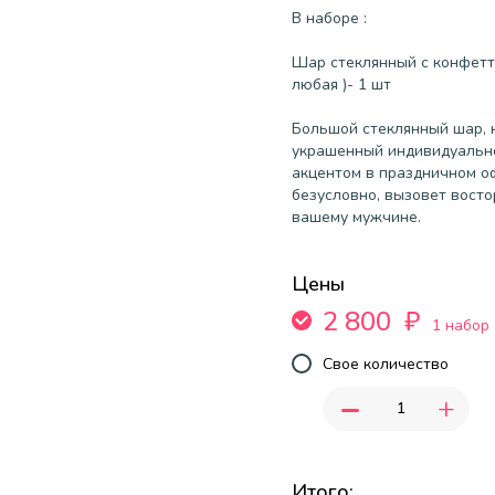
В наборе :
Шар стеклянный с конфетт
любая )- 1 шт
Большой стеклянный шар, 
украшенный индивидуально
акцентом в праздничном о
безусловно, вызовет восто
вашему мужчине.
Цены
2 800
₽
1 набор
Свое количество
-
+
Итого: