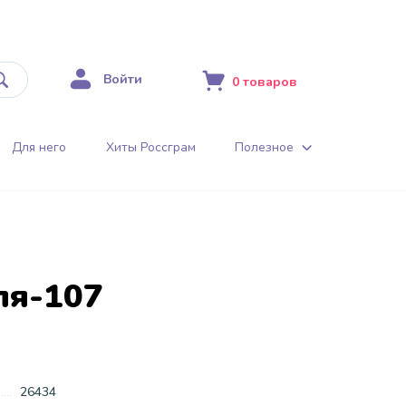
Войти
0
товаров
Для него
Хиты Россграм
Полезное
ля-107
26434