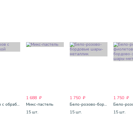
1 688
₽
1 750
₽
1 750
₽
25 шаров с обработкой
Микс-пастель
Бело-розово-бордовые шары-металлик
15 шт.
15 шт.
15 шт.