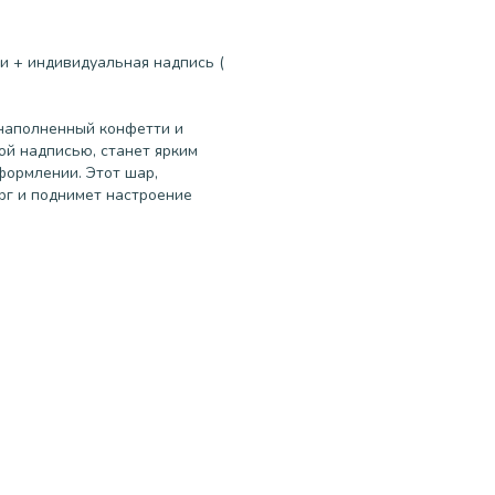
и + индивидуальная надпись (
наполненный конфетти и
й надписью, станет ярким
формлении. Этот шар,
рг и поднимет настроение