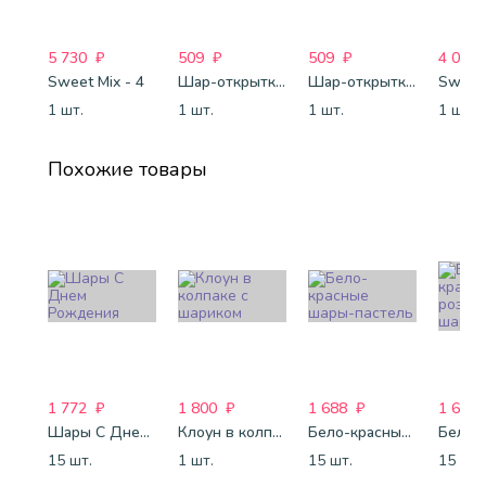
5 730
₽
509
₽
509
₽
4 088
Sweet Mix - 4
Шар-открытка "Сердце" (45 см) - 2
Шар-открытка "Звезда" (45 см) - 1
Sweet 
1 шт.
1 шт.
1 шт.
1 шт.
Похожие товары
1 772
₽
1 800
₽
1 688
₽
1 688
Шары С Днем Рождения
Клоун в колпаке с шариком
Бело-красные шары-пастель
15 шт.
1 шт.
15 шт.
15 шт.