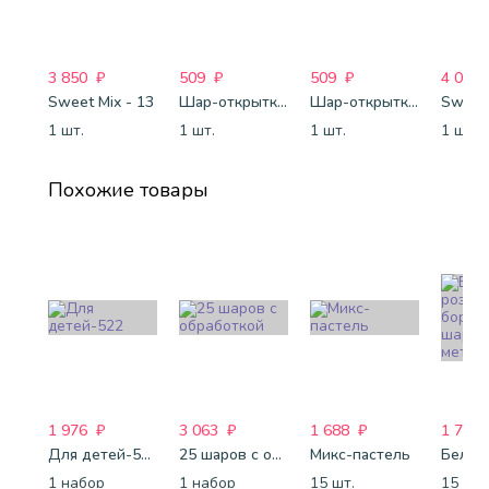
3 850
₽
509
₽
509
₽
4 088
Sweet Mix - 13
Шар-открытка "Сердце" (45 см) - 2
Шар-открытка "Звезда" (45 см) - 1
Sweet 
1 шт.
1 шт.
1 шт.
1 шт.
Похожие товары
1 976
₽
3 063
₽
1 688
₽
1 750
Для детей-522
25 шаров с обработкой
Микс-пастель
1 набор
1 набор
15 шт.
15 шт.