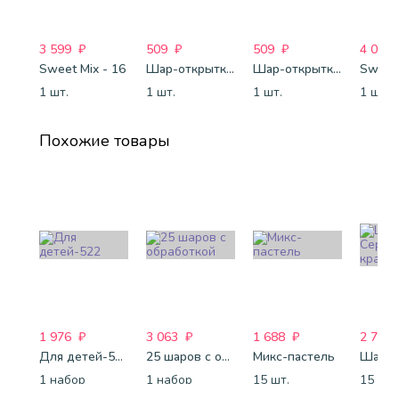
3 599
₽
509
₽
509
₽
4 088
Sweet Mix - 16
Шар-открытка "Звезда" (45 см) - 1
Шар-открытка "Сердце" (45 см) - 2
Sweet 
1 шт.
1 шт.
1 шт.
1 шт.
Похожие товары
1 976
₽
3 063
₽
1 688
₽
2 743
Для детей-522
25 шаров с обработкой
Микс-пастель
1 набор
1 набор
15 шт.
15 шт.