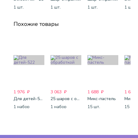
1 шт.
1 шт.
1 шт.
1 шт.
Похожие товары
1 976
₽
3 063
₽
1 688
₽
1 688
Для детей-522
25 шаров с обработкой
Микс-пастель
Микс-
1 набор
1 набор
15 шт.
15 шт.