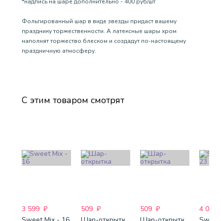
*надпись на шаре дополнительно - 400 руб/шт
Фольгированный шар в виде звезды придаст вашему
празднику торжественности. А латексные шары хром
наполнят торжество блеском и создадут по-настоящему
праздничную атмосферу.
С этим товаром смотрят
3 599
₽
509
₽
509
₽
4 088
Sweet Mix - 16
Шар-открытка "Звезда" (45 см) - 1
Шар-открытка "Сердце" (45 см) - 2
Sweet 