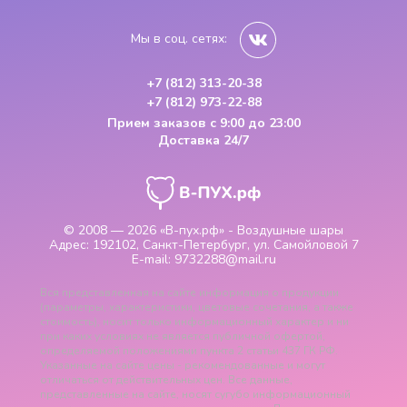
Мы в соц. сетях:
+7 (812) 313-20-38
+7 (812) 973-22-88
Прием заказов
с 9:00 до 23:00
Доставка 24/7
© 2008 — 2026
«В-пух.рф» - Воздушные шары
Адрес:
192102, Санкт-Петербург, ул. Самойловой 7
E-mail:
9732288@mail.ru
Вся представленная на сайте информация о продукции
(параметры, характеристики, цветовые сочетания, а также
стоимость), носит только информационный характер и ни
при каких условиях не является публичной офертой,
определяемой положениями пункта 2 статьи 437 ГК РФ.
Указанные на сайте цены - рекомендованные и могут
отличаться от действительных цен. Все данные,
представленные на сайте, носят сугубо информационный