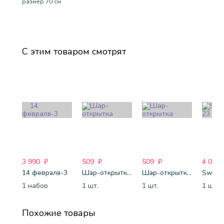
размер 70 см
С этим товаром смотрят
3 990
₽
509
₽
509
₽
4 088
14 февраля-3
Шар-открытка "Звезда" (45 см) - 1
Шар-открытка "Сердце" (45 см) - 2
Sweet 
1 набор
1 шт.
1 шт.
1 шт.
Похожие товары