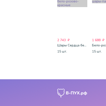
2 743
₽
1 688
₽
Шары Сердца бело-розово-красные
15 шт.
15 шт.