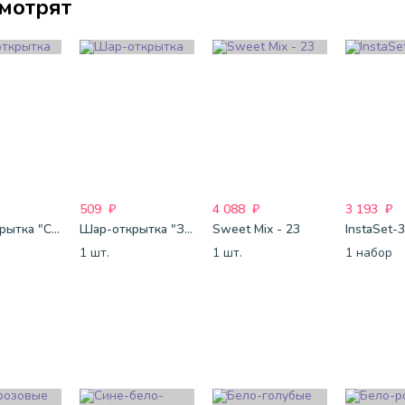
смотрят
509
₽
4 088
₽
3 193
₽
Шар-открытка "Сердце" (45 см) - 2
Шар-открытка "Звезда" (45 см) - 1
Sweet Mix - 23
InstaSet-
1 шт.
1 шт.
1 набор