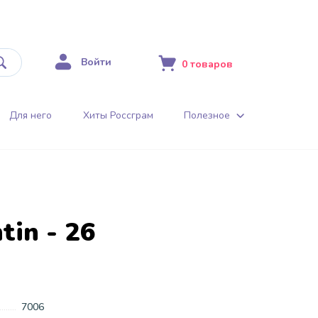
Войти
0
товаров
Для него
Хиты Россграм
Полезное
tin - 26
7006