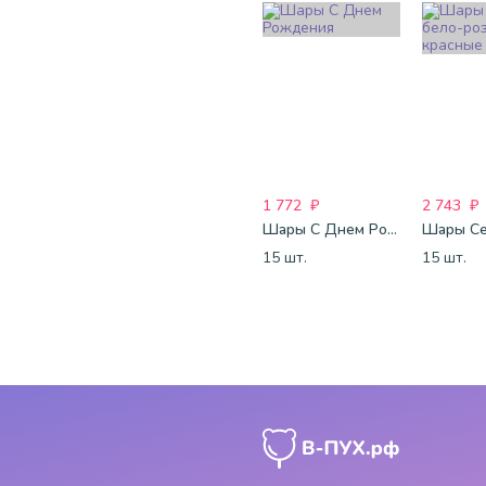
1 772
₽
2 743
₽
Шары С Днем Рождения
15 шт.
15 шт.