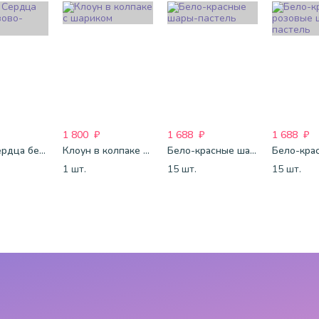
1 800
₽
1 688
₽
1 688
₽
Шары Сердца бело-розово-красные
Клоун в колпаке с шариком
Бело-красные шары-пастель
1 шт.
15 шт.
15 шт.