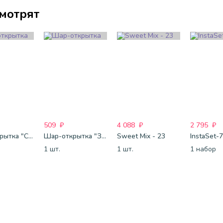
смотрят
509
₽
4 088
₽
2 795
₽
Шар-открытка "Сердце" (45 см) - 2
Шар-открытка "Звезда" (45 см) - 1
Sweet Mix - 23
InstaSet-7
1 шт.
1 шт.
1 набор