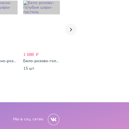
1 688
₽
1 688
₽
1 688
₽
Бело-красно-розовые шары-пастель
Бело-розово-голубые шары-пастель
Фуксия-розово-белые шары-пастель
15 шт.
15 шт.
15 шт.
Мы в соц. сетях: