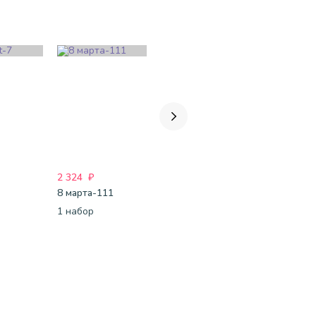
2 324
₽
3 288
₽
4 999
₽
8 марта-111
#Для него-95
#Для него
1 набор
1 набор
1 набор