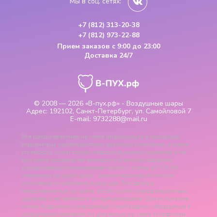
Мы в соц. сетях:
+7 (812) 313-20-38
+7 (812) 973-22-88
Прием заказов
с 9:00 до 23:00
Доставка 24/7
© 2008 — 2026
«В-пух.рф» - Воздушные шары
Адрес:
192102, Санкт-Петербург, ул. Самойловой 7
E-mail:
9732288@mail.ru
Вся представленная на сайте информация о продукции
(параметры, характеристики, цветовые сочетания, а также
стоимость), носит только информационный характер и ни
при каких условиях не является публичной офертой,
определяемой положениями пункта 2 статьи 437 ГК РФ.
Указанные на сайте цены - рекомендованные и могут
отличаться от действительных цен. Все данные,
представленные на сайте, носят сугубо информационный
характер и не являются исчерпывающими. Для получения
более подробной информации необходимо обращаться к
операторам компании по указанным на сайте телефонам.