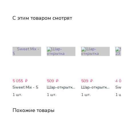
С этим товаром смотрят
5 055
₽
509
₽
509
₽
4 088
Sweet Mix - 5
Шар-открытка "Звезда" (45 см) - 1
Шар-открытка "Сердце" (45 см) - 2
Sweet 
1 шт.
1 шт.
1 шт.
1 шт.
Похожие товары