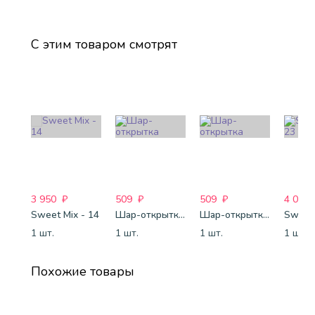
С этим товаром смотрят
3 950
₽
509
₽
509
₽
4 088
Sweet Mix - 14
Шар-открытка "Сердце" (45 см) - 2
Шар-открытка "Звезда" (45 см) - 1
Sweet 
1 шт.
1 шт.
1 шт.
1 шт.
Похожие товары