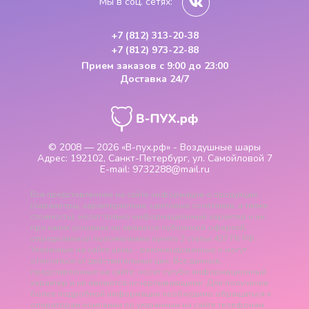
Мы в соц. сетях:
+7 (812) 313-20-38
+7 (812) 973-22-88
Прием заказов
с 9:00 до 23:00
Доставка 24/7
© 2008 — 2026
«В-пух.рф» - Воздушные шары
Адрес:
192102, Санкт-Петербург, ул. Самойловой 7
E-mail:
9732288@mail.ru
Вся представленная на сайте информация о продукции
(параметры, характеристики, цветовые сочетания, а также
стоимость), носит только информационный характер и ни
при каких условиях не является публичной офертой,
определяемой положениями пункта 2 статьи 437 ГК РФ.
Указанные на сайте цены - рекомендованные и могут
отличаться от действительных цен. Все данные,
представленные на сайте, носят сугубо информационный
характер и не являются исчерпывающими. Для получения
более подробной информации необходимо обращаться к
операторам компании по указанным на сайте телефонам.