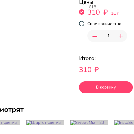
Цены
618
310
₽
1шт.
Свое количество
-
+
Итого:
310
₽
В корзину
смотрят