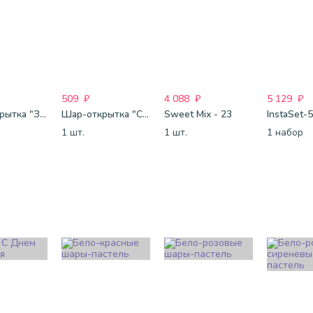
509
₽
4 088
₽
5 129
₽
Шар-открытка "Звезда" (45 см) - 1
Шар-открытка "Сердце" (45 см) - 2
Sweet Mix - 23
InstaSet-
1 шт.
1 шт.
1 набор