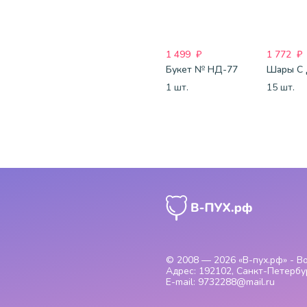
1 499
₽
1 772
₽
Букет № НД-77
1 шт.
15 шт.
© 2008 — 2026
«В-пух.рф» - 
Адрес:
192102, Санкт-Петербур
E-mail:
9732288@mail.ru