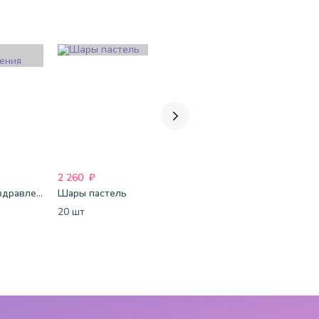
2 260
₽
1 688
₽
1 821
₽
Шары Поздравления
Шары пастель
Бело-розовые шары-пастель
20 шт
15 шт.
15 шт.