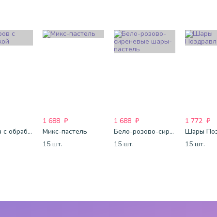
1 688
₽
1 688
₽
1 772
₽
25 шаров с обработкой
Микс-пастель
Бело-розово-сиреневые шары-пастель
15 шт.
15 шт.
15 шт.