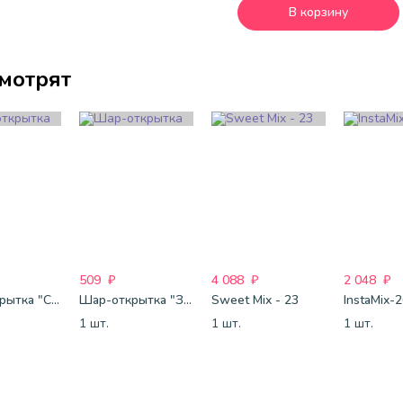
В корзину
смотрят
509
₽
4 088
₽
2 048
₽
Шар-открытка "Сердце" (45 см) - 2
Шар-открытка "Звезда" (45 см) - 1
Sweet Mix - 23
InstaMix-
1 шт.
1 шт.
1 шт.