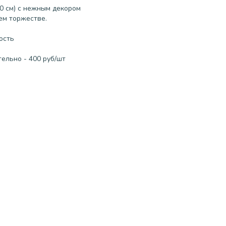
0 см) с нежным декором
ем торжестве.
ость
ельно - 400 руб/шт