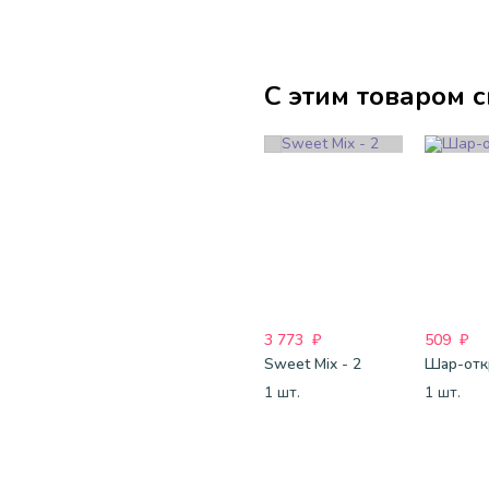
С этим товаром 
3 773
₽
509
₽
Sweet Mix - 2
1 шт.
1 шт.