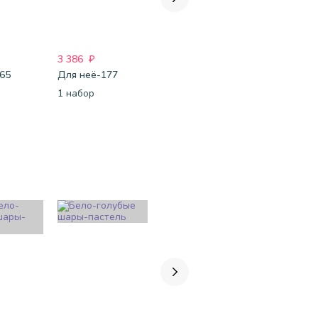
3 386
₽
2 155
₽
2 058
₽
165
Для неё-177
Для неё-260
Для неё-1
1 набор
1 набор
1 набор