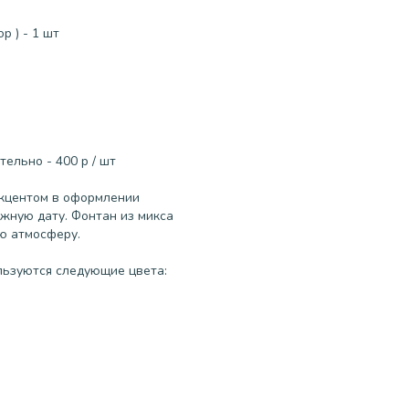
р ) - 1 шт
ельно - 400 р / шт
кцентом в оформлении
жную дату. Фонтан из микса
ю атмосферу.
льзуются следующие цвета: