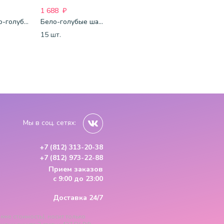
1 688
₽
1 688
₽
1 750
₽
Сине-бело-голубые шары-пастель
Бело-голубые шары-пастель
Фуксия-розово-белые шары-пастель
15 шт.
15 шт.
15 шт.
Мы в соц. сетях:
+7 (812) 313-20-38
+7 (812) 973-22-88
Прием заказов
с 9:00 до 23:00
Доставка 24/7
кже стоимость), носит только