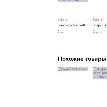
700
₽
509
₽
Конфеты Raffaello с цельным миндальным орехом в кокосовой обсыпке 150 г
1 шт
1 шт.
Похожие товары