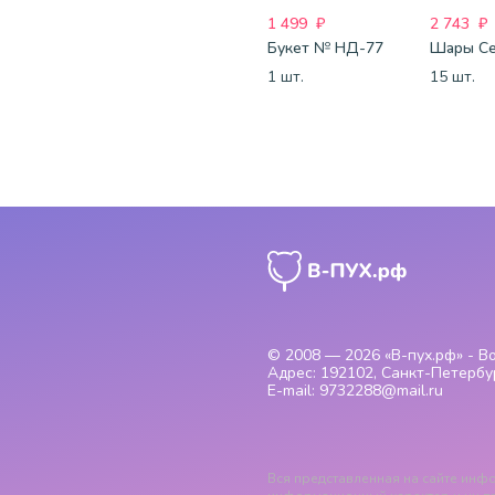
1 499
₽
2 743
₽
Букет № НД-77
1 шт.
15 шт.
© 2008 — 2026
«В-пух.рф» - 
Адрес:
192102, Санкт-Петербур
E-mail:
9732288@mail.ru
Вся представленная на сайте инфо