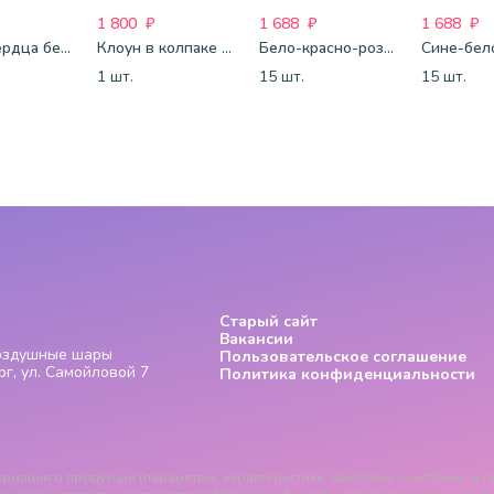
1 800
₽
1 688
₽
1 688
₽
Шары Сердца бело-розово-красные
Клоун в колпаке с шариком
Бело-красно-розовые шары-пастель
1 шт.
15 шт.
15 шт.
Старый сайт
Вакансии
Воздушные шары
Пользовательское соглашение
г, ул. Самойловой 7
Политика конфиденциальности
рмация о продукции (параметры, характеристики, цветовые сочетания, а та