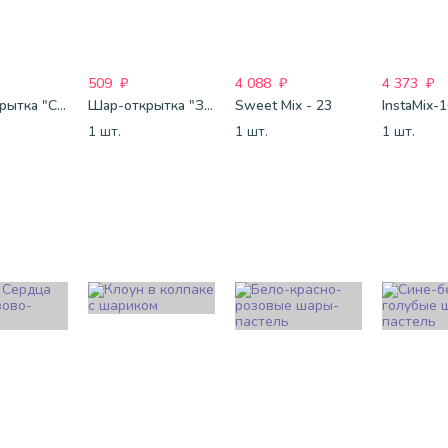
509
₽
4 088
₽
4 373
₽
Шар-открытка "Сердце" (45 см) - 2
Шар-открытка "Звезда" (45 см) - 1
Sweet Mix - 23
InstaMix-
1 шт.
1 шт.
1 шт.