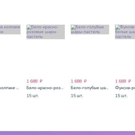
1 688
₽
1 688
₽
1 688
₽
Клоун в колпаке с шариком
Бело-красно-розовые шары-пастель
Бело-голубые шары-пастель
15 шт.
15 шт.
15 шт.