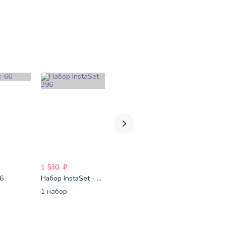
1 530
₽
3 259
₽
5 199
₽
66
Набор InstaSet - 396
Для неё-237
#Для него
1 набор
1 набор
1 набор