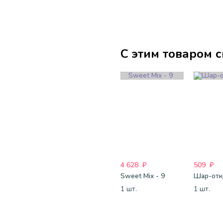
С этим товаром 
4 628
₽
509
₽
Sweet Mix - 9
1 шт.
1 шт.