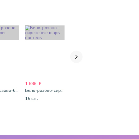
1 688
₽
1 750
₽
1 688
₽
Фуксия-розово-белые шары-пастель
Бело-розово-сиреневые шары-пастель
Бело-розово-фиолетово-бордово-золотые шары-металлик
Микс-паст
15 шт.
15 шт.
15 шт.