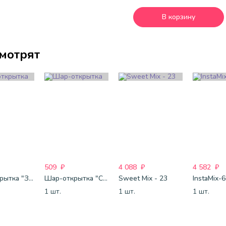
В корзину
смотрят
509
₽
4 088
₽
4 582
₽
Шар-открытка "Звезда" (45 см) - 1
Шар-открытка "Сердце" (45 см) - 2
Sweet Mix - 23
InstaMix-
1 шт.
1 шт.
1 шт.