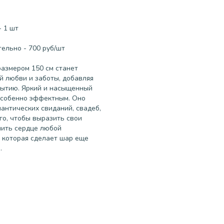
- 1 шт
ельно - 700 руб/шт
размером 150 см станет
 любви и заботы, добавляя
бытию. Яркий и насыщенный
особенно эффектным. Оно
антических свиданий, свадеб,
го, чтобы выразить свои
нить сердце любой
 которая сделает шар еще
.