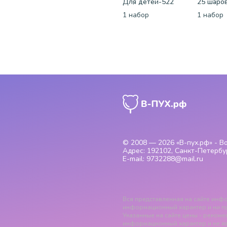
Для детей-522
1 набор
1 набор
© 2008 — 2026
«В-пух.рф» - 
Адрес:
192102, Санкт-Петербур
E-mail:
9732288@mail.ru
Вся представленная на сайте инфо
информационный характер и ни пр
Указанные на сайте цены - рекомен
информационный характер и не я