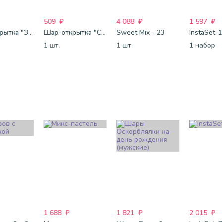
509
₽
4 088
₽
1 597
₽
Шар-открытка "Звезда" (45 см) - 1
Шар-открытка "Сердце" (45 см) - 2
Sweet Mix - 23
InstaSet-
1 шт.
1 шт.
1 набор
1 688
₽
1 821
₽
2 015
₽