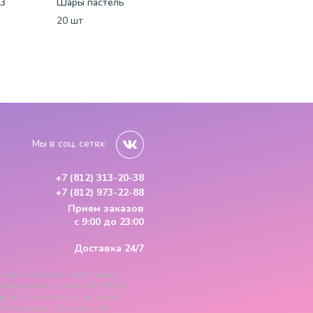
73
Шары пастель
"Лайт" микс-пастель
20 шт
15 шт.
15 шт.
Мы в соц. сетях:
+7 (812) 313-20-38
+7 (812) 973-22-88
Прием заказов
с 9:00 до 23:00
Доставка 24/7
кже стоимость), носит только
ми пункта 2 статьи 437 ГК РФ.
ленные на сайте, носят сугубо
необходимо обращаться к