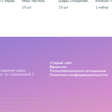
25 шаров с обработкой
Микс-пастель
Шары Оскорблялки на день рождения (мужские)
InstaSet-
15 шт.
15 шт.
1 набор
Старый сайт
Вакансии
Воздушные шары
Пользовательское соглашение
г, ул. Самойловой 7
Политика конфиденциальности
рмация о продукции (параметры, характеристики, цветовые сочетания, а та
и каких условиях не является публичной офертой, определяемой положения
дованные и могут отличаться от действительных цен. Все данные, представ
вляются исчерпывающими. Для получения более подробной информации 