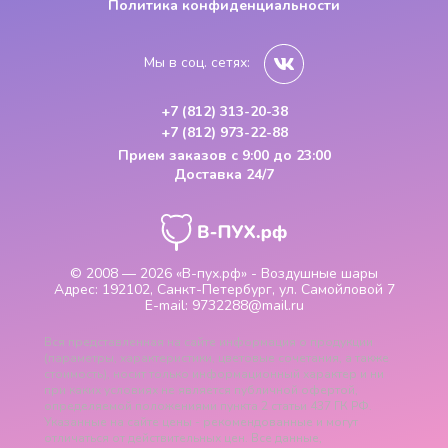
Политика конфиденциальности
Мы в соц. сетях:
+7 (812) 313-20-38
+7 (812) 973-22-88
Прием заказов
с 9:00 до 23:00
Доставка 24/7
© 2008 — 2026
«В-пух.рф» - Воздушные шары
Адрес:
192102, Санкт-Петербург, ул. Самойловой 7
E-mail:
9732288@mail.ru
Вся представленная на сайте информация о продукции
(параметры, характеристики, цветовые сочетания, а также
стоимость), носит только информационный характер и ни
при каких условиях не является публичной офертой,
определяемой положениями пункта 2 статьи 437 ГК РФ.
Указанные на сайте цены - рекомендованные и могут
отличаться от действительных цен. Все данные,