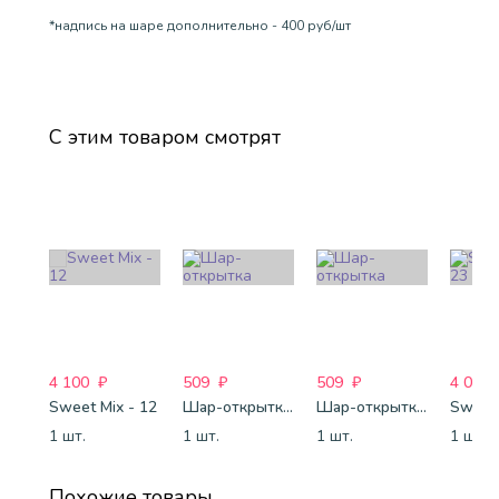
*надпись на шаре дополнительно - 400 руб/шт
С этим товаром смотрят
4 100
₽
509
₽
509
₽
4 088
Sweet Mix - 12
Шар-открытка "Звезда" (45 см) - 1
Шар-открытка "Сердце" (45 см) - 2
Sweet 
1 шт.
1 шт.
1 шт.
1 шт.
Похожие товары