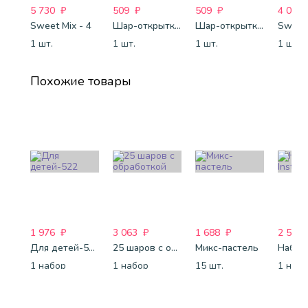
5 730
₽
509
₽
509
₽
4 088
Sweet Mix - 4
Шар-открытка "Сердце" (45 см) - 2
Шар-открытка "Звезда" (45 см) - 1
Sweet 
1 шт.
1 шт.
1 шт.
1 шт.
Похожие товары
1 976
₽
3 063
₽
1 688
₽
2 507
Для детей-522
25 шаров с обработкой
Микс-пастель
1 набор
1 набор
15 шт.
1 наб