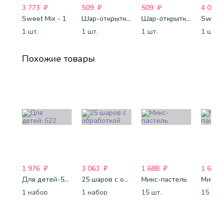
3 773
₽
509
₽
509
₽
4 088
Sweet Mix - 1
Шар-открытка "Звезда" (45 см) - 1
Шар-открытка "Сердце" (45 см) - 2
Sweet 
1 шт.
1 шт.
1 шт.
1 шт.
Похожие товары
1 976
₽
3 063
₽
1 688
₽
1 688
Для детей-522
25 шаров с обработкой
Микс-пастель
Микс-
1 набор
1 набор
15 шт.
15 шт.