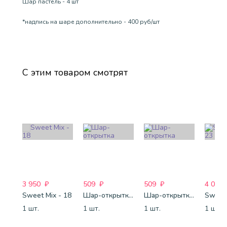
Шар пастель - 4 шт
*надпись на шаре дополнительно - 400 руб/шт
С этим товаром смотрят
3 950
₽
509
₽
509
₽
4 088
Sweet Mix - 18
Шар-открытка "Сердце" (45 см) - 2
Шар-открытка "Звезда" (45 см) - 1
Sweet 
1 шт.
1 шт.
1 шт.
1 шт.