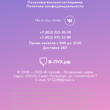
Пользовательское соглашение
Политика конфиденциальности
Мы в соц. сетях:
+7 (812) 313-20-38
+7 (812) 973-22-88
Прием заказов
с 9:00 до 23:00
Доставка 24/7
© 2008 — 2026
«В-пух.рф» - Воздушные шары
Адрес:
192102, Санкт-Петербург, ул. Самойловой 7
E-mail:
9732288@mail.ru
Вся представленная на сайте информация о продукции
(параметры, характеристики, цветовые сочетания, а также
стоимость), носит только информационный характер и ни
при каких условиях не является публичной офертой,
определяемой положениями пункта 2 статьи 437 ГК РФ.
Указанные на сайте цены - рекомендованные и могут