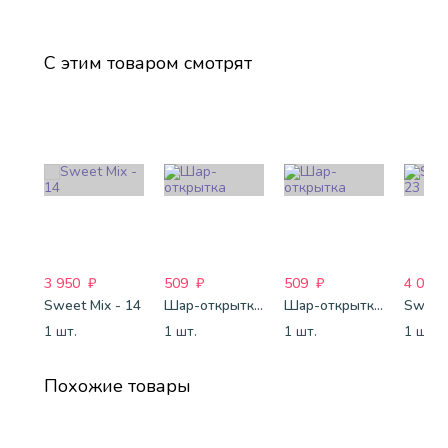
С этим товаром смотрят
3 950
₽
509
₽
509
₽
4 088
Sweet Mix - 14
Шар-открытка "Звезда" (45 см) - 1
Шар-открытка "Сердце" (45 см) - 2
Sweet 
1 шт.
1 шт.
1 шт.
1 шт.
Похожие товары