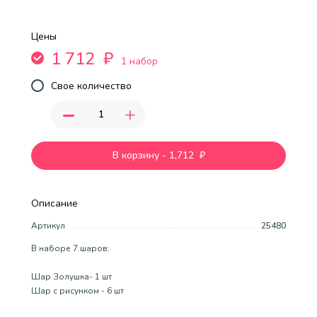
Цены
1 712
₽
1 набор
Свое количество
-
+
В корзину
-
1,712
₽
Описание
Артикул
25480
В наборе 7 шаров:
Шар Золушка- 1 шт
Шар с рисунком - 6 шт