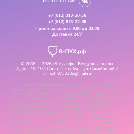
Мы в соц. сетях:
+7 (812) 313-20-38
+7 (812) 973-22-88
Прием заказов
с 9:00 до 23:00
Доставка 24/7
© 2008 — 2026
«В-пух.рф» - Воздушные шары
Адрес:
192102, Санкт-Петербург, ул. Самойловой 7
E-mail:
9732288@mail.ru
Вся представленная на сайте информация о продукции
(параметры, характеристики, цветовые сочетания, а также
стоимость), носит только информационный характер и ни
при каких условиях не является публичной офертой,
определяемой положениями пункта 2 статьи 437 ГК РФ.
Указанные на сайте цены - рекомендованные и могут
отличаться от действительных цен. Все данные,
представленные на сайте, носят сугубо информационный
характер и не являются исчерпывающими. Для получения
более подробной информации необходимо обращаться к
операторам компании по указанным на сайте телефонам.