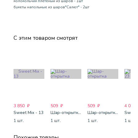
колокольчик плетеный из шаров - 1шт
букеты напольные из шаров"Салют" - 2шт
С этим товаром смотрят
3 850
₽
509
₽
509
₽
4 088
Sweet Mix - 13
Шар-открытка "Звезда" (45 см) - 1
Шар-открытка "Сердце" (45 см) - 2
Sweet 
1 шт.
1 шт.
1 шт.
1 шт.
Похожие товары