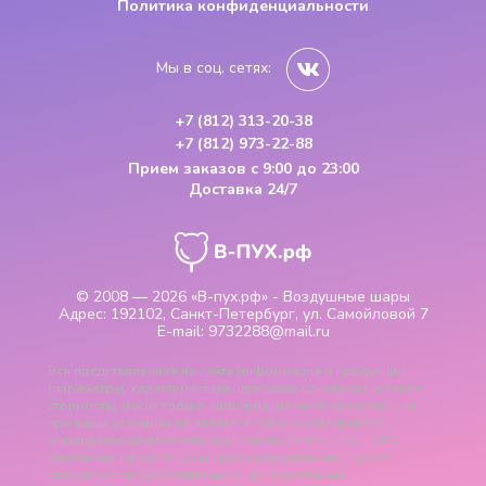
Политика конфиденциальности
Мы в соц. сетях:
+7 (812) 313-20-38
+7 (812) 973-22-88
Прием заказов
с 9:00 до 23:00
Доставка 24/7
© 2008 — 2026
«В-пух.рф» - Воздушные шары
Адрес:
192102, Санкт-Петербург, ул. Самойловой 7
E-mail:
9732288@mail.ru
Вся представленная на сайте информация о продукции
(параметры, характеристики, цветовые сочетания, а также
стоимость), носит только информационный характер и ни
при каких условиях не является публичной офертой,
определяемой положениями пункта 2 статьи 437 ГК РФ.
Указанные на сайте цены - рекомендованные и могут
отличаться от действительных цен. Все данные,