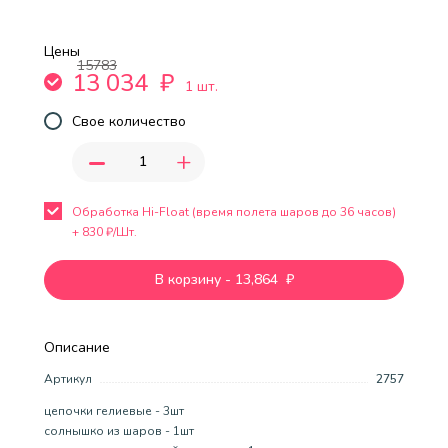
Цены
15783
13 034
₽
1 шт.
Свое количество
-
+
Обработка Hi-Float (время полета шаров до 36 часов)
+
830
₽/Шт.
В корзину
-
13,864
₽
Описание
Артикул
2757
цепочки гелиевые - 3шт
солнышко из шаров - 1шт