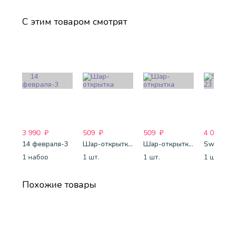
С этим товаром смотрят
3 990
₽
509
₽
509
₽
4 088
14 февраля-3
Шар-открытка "Звезда" (45 см) - 1
Шар-открытка "Сердце" (45 см) - 2
Sweet 
1 набор
1 шт.
1 шт.
1 шт.
Похожие товары