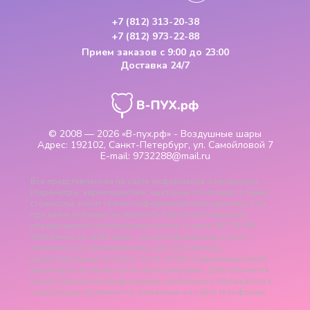
+7 (812) 313-20-38
+7 (812) 973-22-88
Прием заказов
с 9:00 до 23:00
Доставка 24/7
© 2008 — 2026
«В-пух.рф» - Воздушные шары
Адрес:
192102, Санкт-Петербург, ул. Самойловой 7
E-mail:
9732288@mail.ru
Вся представленная на сайте информация о продукции
(параметры, характеристики, цветовые сочетания, а также
стоимость), носит только информационный характер и ни
при каких условиях не является публичной офертой,
определяемой положениями пункта 2 статьи 437 ГК РФ.
Указанные на сайте цены - рекомендованные и могут
отличаться от действительных цен. Все данные,
представленные на сайте, носят сугубо информационный
характер и не являются исчерпывающими. Для получения
более подробной информации необходимо обращаться к
операторам компании по указанным на сайте телефонам.