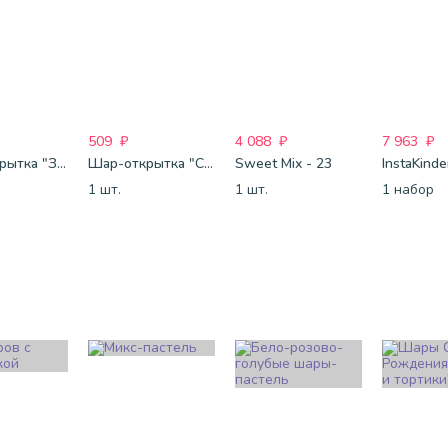
509
₽
4 088
₽
7 963
₽
Шар-открытка "Звезда" (45 см) - 1
Шар-открытка "Сердце" (45 см) - 2
Sweet Mix - 23
InstaKind
1 шт.
1 шт.
1 набор