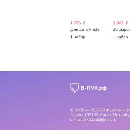
1 976
₽
3 063
₽
Для детей-522
1 набор
1 набор
© 2008 — 2026
«В-пух.рф» - 
Адрес:
192102, Санкт-Петербур
E-mail:
9732288@mail.ru