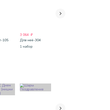
3 064
₽
3 637
₽
3 867
₽
er-105
Для неё-304
Для неё-281
1 набор
1 набор
1 набор