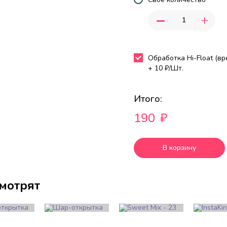
-
+
Обработка Hi-Float (в
+
10
₽/Шт.
Итого:
190
₽
В корзину
смотрят