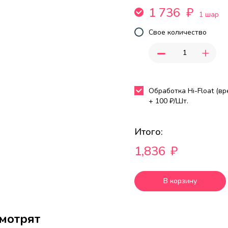
1 736
₽
1 шар
Свое количество
-
+
Обработка Hi-Float (в
+
100
₽/Шт.
Итого:
1,836
₽
В корзину
смотрят