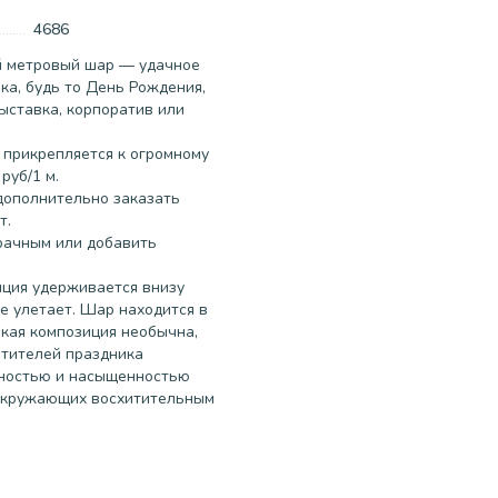
4686
 метровый шар — удачное
ка, будь то День Рождения,
ыставка, корпоратив или
 прикрепляется к огромному
руб/1 м.
дополнительно заказать
т.
рачным или добавить
иция удерживается внизу
не улетает. Шар находится в
акая композиция необычна,
етителей праздника
чностью и насыщенностью
 окружающих восхитительным