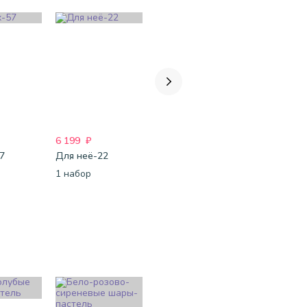
6 199
₽
4 749
₽
4 203
₽
57
Для неё-22
Для неё-117
InstaSet-3
1 набор
1 набор
1 шт