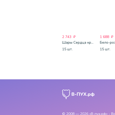
2 743
₽
1 688
₽
Шары Сердца красные
15 шт.
15 шт.
© 2008 — 2026
«В-пух.рф» - 