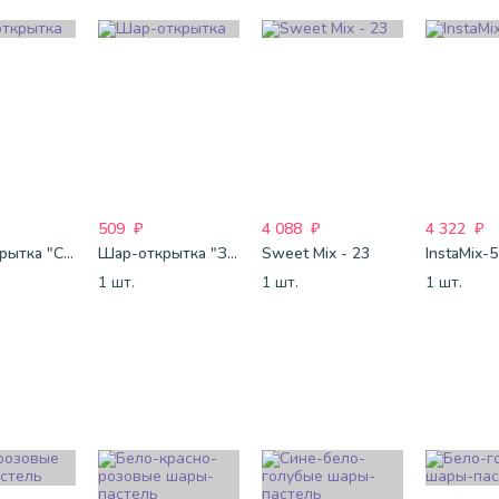
509
₽
4 088
₽
4 322
₽
Шар-открытка "Сердце" (45 см) - 2
Шар-открытка "Звезда" (45 см) - 1
Sweet Mix - 23
InstaMix-
1 шт.
1 шт.
1 шт.