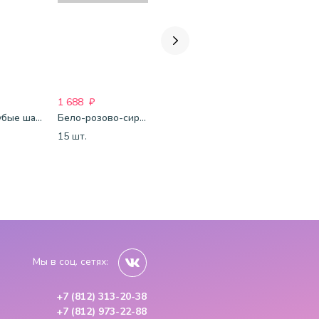
1 688
₽
1 750
₽
1 750
₽
Бело-голубые шары-пастель
Бело-розово-сиреневые шары-пастель
Микс-металлик
15 шт.
15 шт.
15 шт.
Мы в соц. сетях:
+7 (812) 313-20-38
+7 (812) 973-22-88