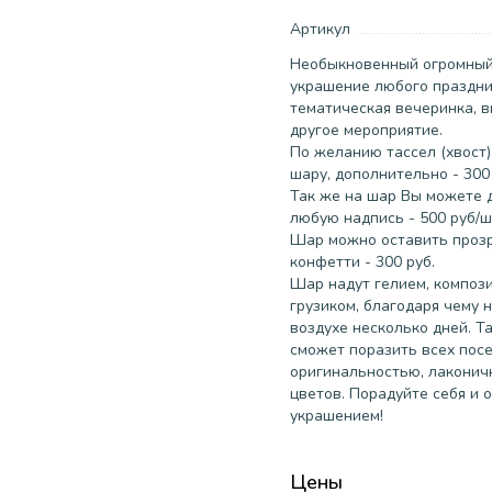
Артикул
Необыкновенный огромный
украшение любого праздни
тематическая вечеринка, в
другое мероприятие.
По желанию тассел (хвост)
шару, дополнительно - 300 
Так же на шар Вы можете 
любую надпись - 500 руб/ш
Шар можно оставить проз
конфетти - 300 руб.
Шар надут гелием, композ
грузиком, благодаря чему 
воздухе несколько дней. Т
сможет поразить всех пос
оригинальностью, лакони
цветов. Порадуйте себя и
украшением!
Цены