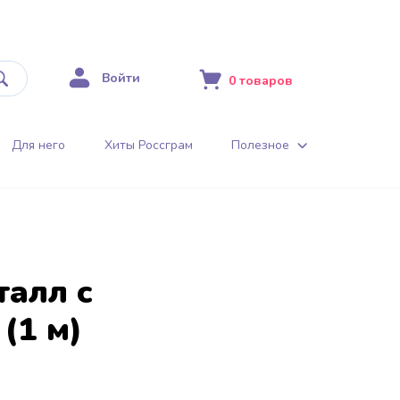
Войти
0
товаров
Для него
Хиты Россграм
Полезное
талл с
(1 м)