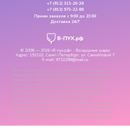
+7 (812) 313-20-38
+7 (812) 973-22-88
Прием заказов
с 9:00 до 23:00
Доставка 24/7
© 2008 — 2026
«В-пух.рф» - Воздушные шары
Адрес:
192102, Санкт-Петербург, ул. Самойловой 7
E-mail:
9732288@mail.ru
Вся представленная на сайте информация о продукции
(параметры, характеристики, цветовые сочетания, а также
стоимость), носит только информационный характер и ни
при каких условиях не является публичной офертой,
определяемой положениями пункта 2 статьи 437 ГК РФ.
Указанные на сайте цены - рекомендованные и могут
отличаться от действительных цен. Все данные,
представленные на сайте, носят сугубо информационный
характер и не являются исчерпывающими. Для получения
более подробной информации необходимо обращаться к
операторам компании по указанным на сайте телефонам.