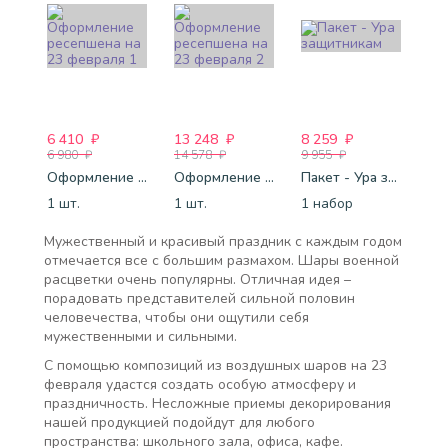
6 410
₽
13 248
₽
8 259
₽
6 980
₽
14 578
₽
9 955
₽
Оформление ресепшена на 23 февраля 1
Оформление ресепшена на 23 февраля 2
Пакет - Ура защитникам
1 шт.
1 шт.
1 набор
Мужественный и красивый праздник с каждым годом
отмечается все с большим размахом. Шары военной
расцветки очень популярны. Отличная идея –
порадовать представителей сильной половин
человечества, чтобы они ощутили себя
мужественными и сильными.
С помощью композиций из воздушных шаров на 23
февраля удастся создать особую атмосферу и
праздничность. Несложные приемы декорирования
нашей продукцией подойдут для любого
пространства: школьного зала, офиса, кафе.