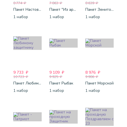
8 774
₽
7 863
₽
8 639
₽
Пакет Настоящий мужик
Пакет "Из армии"
Пакет Зенитовец
1 набор
1 набор
1 набор
9 733
₽
9 109
₽
8 976
₽
10 723
₽
9 925
₽
9 986
₽
Пакет Любимому защитнику
Пакет Рыбак
Пакет Морской
1 набор
1 набор
1 набор