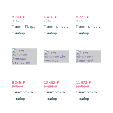
8 703
₽
6 416
₽
8 221
₽
9 902
₽
7 357
₽
9 177
₽
Пакет - Патриот
Пакет на проходную Защитник
Пакет на проходную Поздравляем с 23
1 набор
1 набор
1 набор
8 045
₽
13 462
₽
11 672
₽
8 754
₽
14 291
₽
12 755
₽
Пакет офисный Защищая Отечество
Пакет офисный Для мужиков
Пакет офисный - Защитный
1 набор
1 набор
1 набор