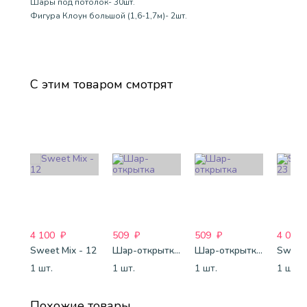
Шары под потолок- 30шт.
Фигура Клоун большой (1,6-1,7м)- 2шт.
С этим товаром смотрят
4 100
₽
509
₽
509
₽
4 088
Sweet Mix - 12
Шар-открытка "Звезда" (45 см) - 1
Шар-открытка "Сердце" (45 см) - 2
Sweet 
1 шт.
1 шт.
1 шт.
1 шт.
Похожие товары