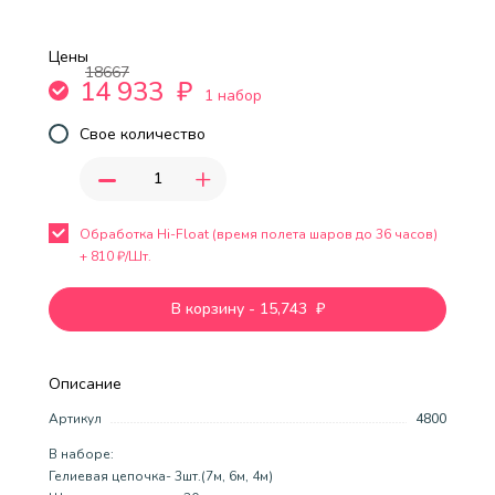
Цены
18667
14 933
₽
1 набор
Свое количество
-
+
Обработка Hi-Float (время полета шаров до 36 часов)
+
810
₽/Шт.
В корзину
-
15,743
₽
Описание
Артикул
4800
В наборе:
Гелиевая цепочка- 3шт.(7м, 6м, 4м)