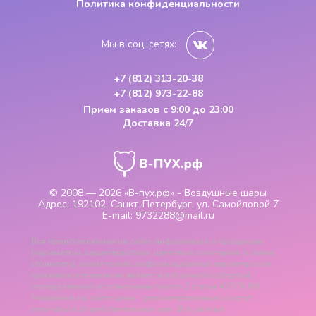
Политика конфиденциальности
Мы в соц. сетях:
+7 (812) 313-20-38
+7 (812) 973-22-88
Прием заказов
с 9:00 до 23:00
Доставка 24/7
© 2008 — 2026
«В-пух.рф» - Воздушные шары
Адрес:
192102, Санкт-Петербург, ул. Самойловой 7
E-mail:
9732288@mail.ru
Вся представленная на сайте информация о продукции
(параметры, характеристики, цветовые сочетания, а также
стоимость), носит только информационный характер и ни
при каких условиях не является публичной офертой,
определяемой положениями пункта 2 статьи 437 ГК РФ.
Указанные на сайте цены - рекомендованные и могут
отличаться от действительных цен. Все данные,