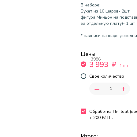
В наборе:
Букет из 10 шаров- 2шт.
фигура Миньон на подставк
за отдельную плату)- 1 шт
* надпись на шаре дополнит
Цены
3986
3 993
₽
1 шт
Свое количество
-
+
Обработка Hi-Float (в
+
200
₽/Шт.
Итого: