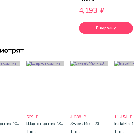
4,193
₽
В корзину
смотрят
509
₽
4 088
₽
11 454
₽
Шар-открытка "Сердце" (45 см) - 2
Шар-открытка "Звезда" (45 см) - 1
Sweet Mix - 23
InstaMix-
1 шт.
1 шт.
1 шт.