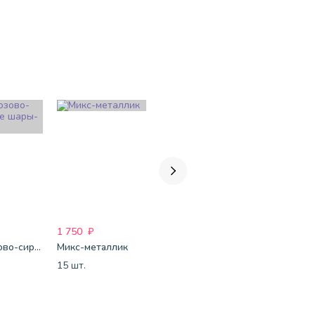
1 750
₽
1 750
₽
1 750
₽
Бело-розово-сиреневые шары-пастель
Микс-металлик
Бело-розово-фиолетово-бордово-золотые шары-металлик
15 шт.
15 шт.
15 шт.