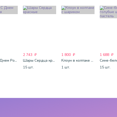
2 743
₽
1 800
₽
1 688
₽
Шары С Днем Рождения
Шары Сердца красные
Клоун в колпаке с шариком
15 шт.
1 шт.
15 шт.