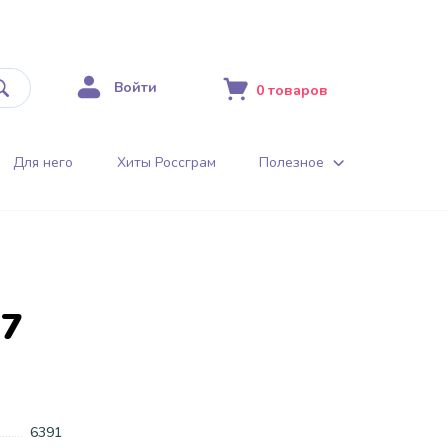
Войти
0
товаров
Для него
Хиты Россграм
Полезное
37
6391