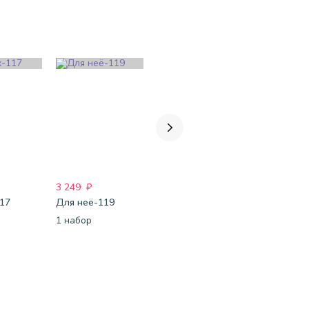
3 249
₽
3 636
₽
3 028
₽
117
Для неё-119
InstaGirl-58
InstaBoom 
1 набор
1 набор
1 набор