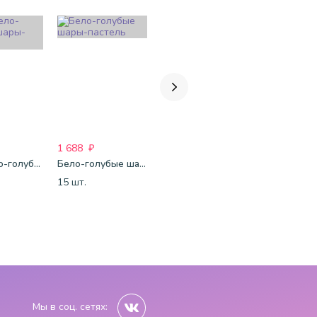
1 688
₽
1 750
₽
1 688
₽
Сине-бело-голубые шары-пастель
Бело-голубые шары-пастель
Микс-металлик
Микс-паст
15 шт.
15 шт.
15 шт.
Мы в соц. сетях: