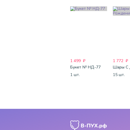
1 499
₽
1 772
₽
Букет № НД-77
1 шт.
15 шт.