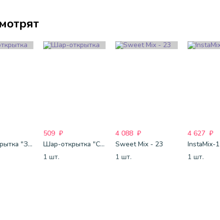
смотрят
509
₽
4 088
₽
4 627
₽
Шар-открытка "Звезда" (45 см) - 1
Шар-открытка "Сердце" (45 см) - 2
Sweet Mix - 23
InstaMix-
1 шт.
1 шт.
1 шт.