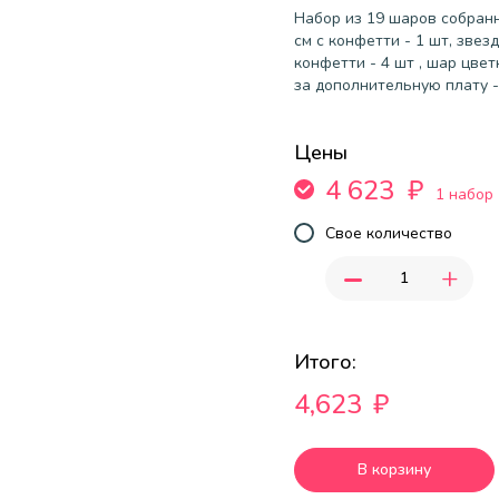
Набор из 19 шаров собранн
см с конфетти - 1 шт, звезд
конфетти - 4 шт , шар цвет
за дополнительную плату -
Цены
4 623
₽
1 набор
Свое количество
-
+
Итого:
4,623
₽
В корзину