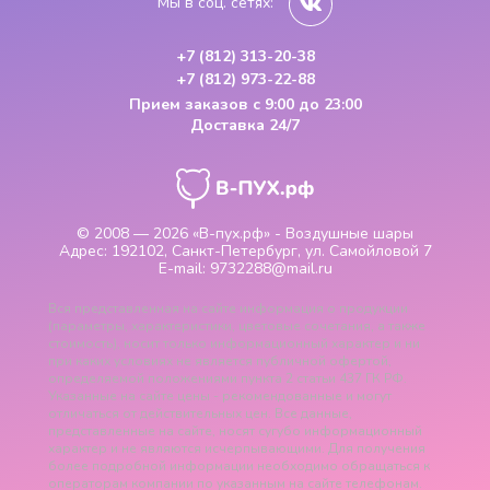
Мы в соц. сетях:
+7 (812) 313-20-38
+7 (812) 973-22-88
Прием заказов
с 9:00 до 23:00
Доставка 24/7
© 2008 — 2026
«В-пух.рф» - Воздушные шары
Адрес:
192102, Санкт-Петербург, ул. Самойловой 7
E-mail:
9732288@mail.ru
Вся представленная на сайте информация о продукции
(параметры, характеристики, цветовые сочетания, а также
стоимость), носит только информационный характер и ни
при каких условиях не является публичной офертой,
определяемой положениями пункта 2 статьи 437 ГК РФ.
Указанные на сайте цены - рекомендованные и могут
отличаться от действительных цен. Все данные,
представленные на сайте, носят сугубо информационный
характер и не являются исчерпывающими. Для получения
более подробной информации необходимо обращаться к
операторам компании по указанным на сайте телефонам.