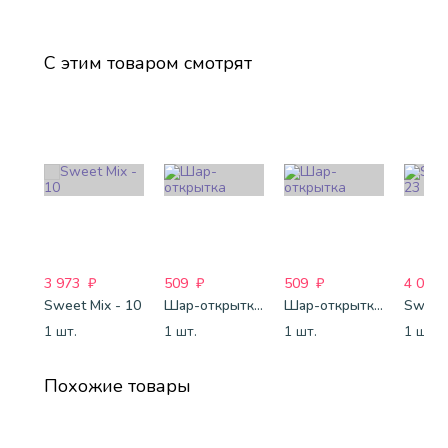
С этим товаром смотрят
3 973
₽
509
₽
509
₽
4 088
Sweet Mix - 10
Шар-открытка "Звезда" (45 см) - 1
Шар-открытка "Сердце" (45 см) - 2
Sweet 
1 шт.
1 шт.
1 шт.
1 шт.
Похожие товары