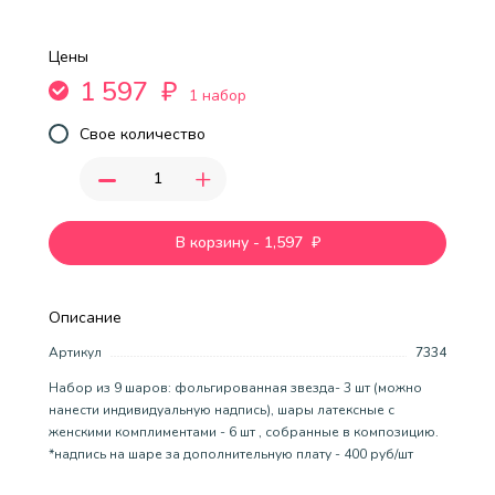
Цены
1 597
₽
1 набор
Свое количество
-
+
В корзину
-
1,597
₽
Описание
Артикул
7334
Набор из 9 шаров: фольгированная звезда- 3 шт (можно
нанести индивидуальную надпись), шары латексные с
женскими комплиментами - 6 шт , собранные в композицию.
*надпись на шаре за дополнительную плату - 400 руб/шт