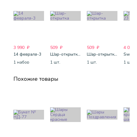
3 990
₽
509
₽
509
₽
4 088
14 февраля-3
Шар-открытка "Сердце" (45 см) - 2
Шар-открытка "Звезда" (45 см) - 1
Sweet 
1 набор
1 шт.
1 шт.
1 шт.
Похожие товары