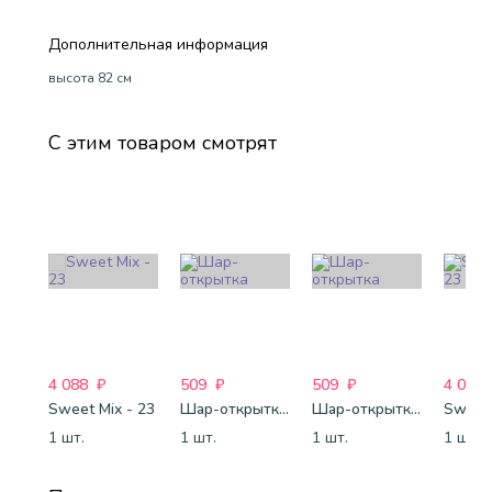
Дополнительная информация
высота 82 см
С этим товаром смотрят
4 088
₽
509
₽
509
₽
4 088
Sweet Mix - 23
Шар-открытка "Сердце" (45 см) - 2
Шар-открытка "Звезда" (45 см) - 1
Sweet 
1 шт.
1 шт.
1 шт.
1 шт.