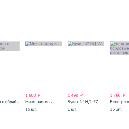
1 688
₽
1 499
₽
1 750
₽
25 шаров с обработкой
Микс-пастель
Букет № НД-77
15 шт.
1 шт.
15 шт.