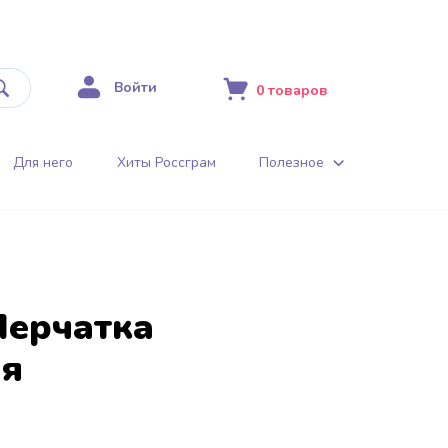
Войти
0
товаров
Для него
Хиты Россграм
Полезное
ерчатка
ая