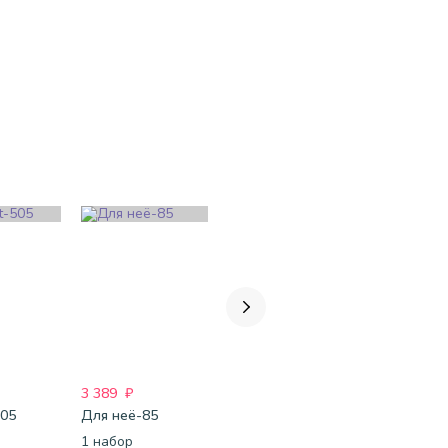
3 389
₽
3 457
₽
2 599
₽
505
Для неё-85
Для неё-268
#Для него
1 набор
1 набор
1 набор