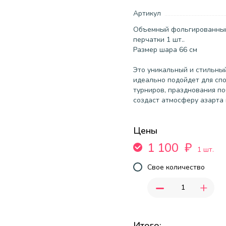
Артикул
Объемный фольгированный
перчатки 1 шт..
Размер шара 66 см
Это уникальный и стильны
идеально подойдет для сп
турниров, празднования по
создаст атмосферу азарта 
Цены
1 100
₽
1 шт.
Свое количество
-
+
Итого: