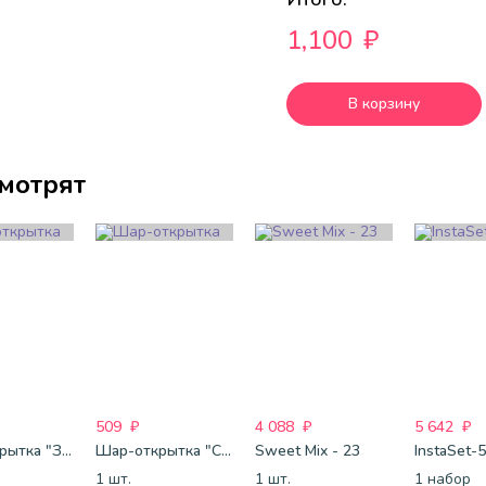
1,100
₽
В корзину
смотрят
509
₽
4 088
₽
5 642
₽
Шар-открытка "Звезда" (45 см) - 1
Шар-открытка "Сердце" (45 см) - 2
Sweet Mix - 23
InstaSet-
1 шт.
1 шт.
1 набор