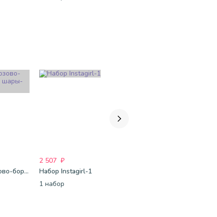
2 507
₽
1 688
₽
1 688
₽
Бело-розово-бордовые шары-металлик
Набор Instagirl-1
Фуксия-розово-белые шары-пастель
1 набор
15 шт.
15 шт.